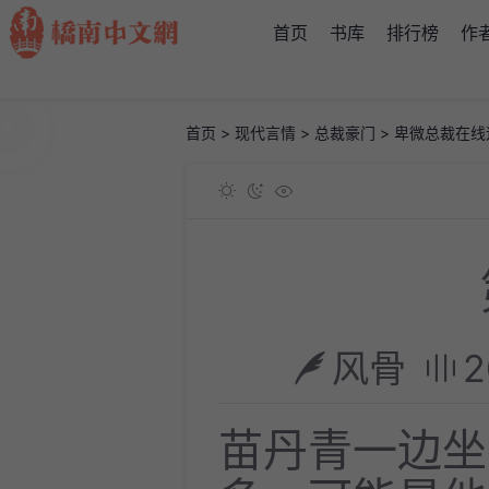
首页
书库
排行榜
作
首页
>
现代言情
>
总裁豪门
>
卑微总裁在线
风骨
2
苗丹青一边坐