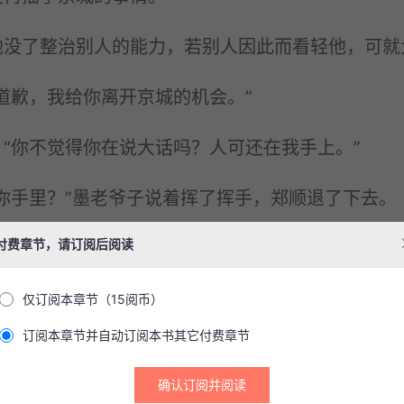
了整治别人的能力，若别人因此而看轻他，可就
歉，我给你离开京城的机会。”
你不觉得你在说大话吗？人可还在我手上。”
手里？”墨老爷子说着挥了挥手，郑顺退了下去。
付费章节，请订阅后阅读
祥的预感，而下一刻，预感成真，郑顺带着几个
仅订阅本章节（15阅币）
的垂着，脚步踉踉跄跄，脸上布满伤痕，看起来
订阅本章节并自动订阅本书其它付费章节
：“老大，对不起。”
确认订阅并阅读
看守，如...