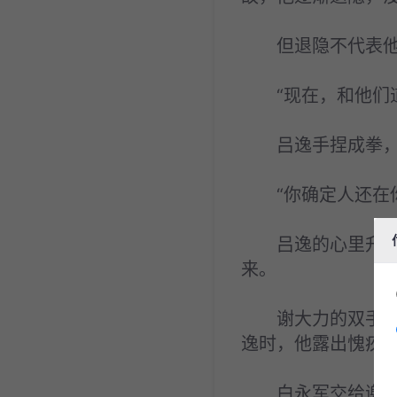
但退隐不代表他没
“现在，和他们道
吕逸手捏成拳，“
“你确定人还在你
吕逸的心里升起不
来。
谢大力的双手无力
逸时，他露出愧疚来
白永军交给谢大力