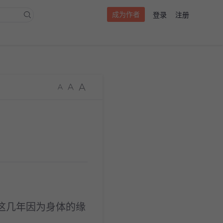
成为作者
登录
注册
这几年因为身体的缘