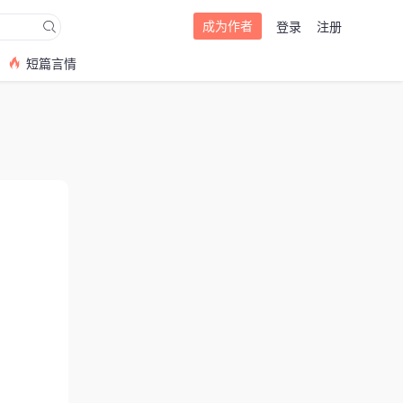
成为作者
登录
注册
短篇言情