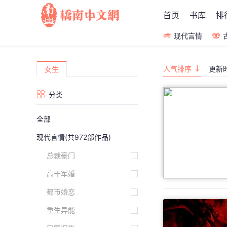
首页
书库
排
现代言情
人气排序
更新
女生
分类
全部
现代言情
(共972部作品)
总裁豪门
高干军婚
都市婚恋
重生异能