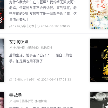
为什么我会出生在古墓里？我曾经无数次问过
老妈，但是她从来不会告诉我。直到现在，老
爸生前的好朋友赖布丁把一切都告诉了我。这
事情还要从十
17.92万字 | 完本 |
2024-06-19 18:36:25
左手的哭泣
七月柠檬
|
悬疑小说
·
恐怖惊悚
后的生活，怕是苦了自己了……而自己的左
手，怕是再也用不到了……
15.48万字 | 完本 |
2024-06-18 17:03:33
毒·战场
禧年
|
悬疑小说
·
推理探案