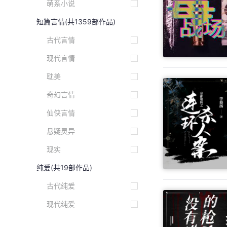
萌系小说
短篇言情
(共1359部作品)
古代言情
现代言情
耽美
奇幻言情
仙侠言情
悬疑灵异
现实
纯爱
(共19部作品)
古代纯爱
现代纯爱