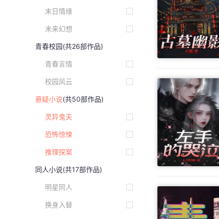
末日情缘
未来幻想
青春校园
(共26部作品)
青春言情
校园风云
悬疑小说
(共50部作品)
灵异鬼夫
恐怖惊悚
推理探案
同人小说
(共17部作品)
明星同人
换身入替