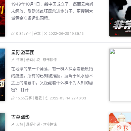
1949年10月1日，新中国成立了。然而云南尚
未解放，反动派疯狂屠杀进步分子，更搜刮大
量黄金准备运出国境。
0.84万字 | 完本 |
2022-06-28 19:35:15
星际盗墓团
怀阳
|
悬疑小说
·
恐怖惊悚
在地球的某一个角落，有一群人探索着最原始
的痕迹。所有的已知被推翻，凌驾于风水秘术
之上的陵墓中，又隐藏着什么样不为人知的秘
密？ 打开
15.55万字 | 连载 |
2022-03-14 22:46:03
古墓幽影
天翔
|
悬疑小说
·
恐怖惊悚