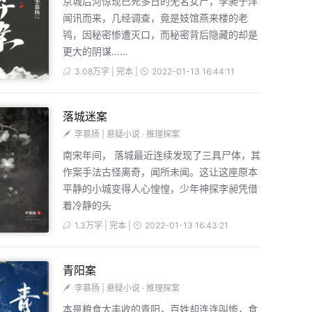
京城后河惊现已死多日的无名女尸，李昶于洋
闻讯而来，几经调查，竟是妓馆燕来楼的老
鸨，因秘密惨遭灭口，而秘密背后隐藏的却是
更大的阴谋……
3.08万字 | 完本 |
2022-01-13 16:44:11
落城迷案
李慕扬
|
悬疑小说
·
推理探案
南宋年间， 落城最近连续发现了三具尸体，其
作案手法古怪离奇，闻所未闻。这让这座原本
平静的小城变得人心惶惶，少年神探李昶凭借
着冷静的头
1.3万字 | 完本 |
2022-01-13 16:43:21
青阳案
李慕扬
|
悬疑小说
·
推理探案
本是粮食大丰收的青阳，百姓却连连叫惨，食