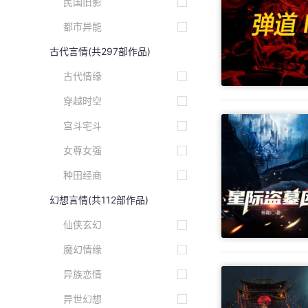
民国旧影
都市异能
古代言情
(共297部作品)
古代情缘
穿越时空
宫斗宅斗
女尊女强
种田经商
幻想言情
(共112部作品)
仙侠玄幻
魔幻情缘
异族恋情
异世幻想