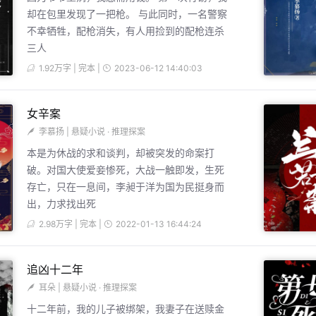
却在包里发现了一把枪。 与此同时，一名警察
不幸牺牲，配枪消失，有人用捡到的配枪连杀
三人
1.92万字 | 完本 |
2023-06-12 14:40:03
女辛案
李慕扬
|
悬疑小说
·
推理探案
本是为休战的求和谈判，却被突发的命案打
破。对国大使爱妾惨死，大战一触即发，生死
存亡，只在一息间，李昶于洋为国为民挺身而
出，力求找出死
2.98万字 | 完本 |
2022-01-13 16:44:24
追凶十二年
耳朵
|
悬疑小说
·
推理探案
十二年前，我的儿子被绑架，我妻子在送赎金