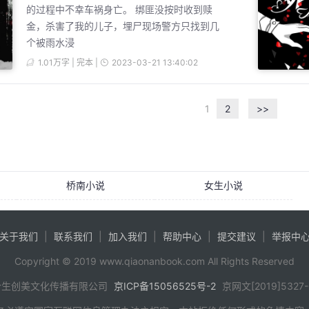
的过程中不幸车祸身亡。 绑匪没按时收到赎
金，杀害了我的儿子，埋尸现场警方只找到几
个被雨水浸
1.01万字 | 完本 |
2023-03-21 13:40:02
1
2
>>
桥南小说
女生小说
关于我们
|
联系我们
|
加入我们
|
帮助中心
|
提交建议
|
举报中
Copyright © 2019 www.qiaonanbook.com All Rights Reserved
合生创美文化传播有限公司
京ICP备15056525号-2
京网文[2019]5327