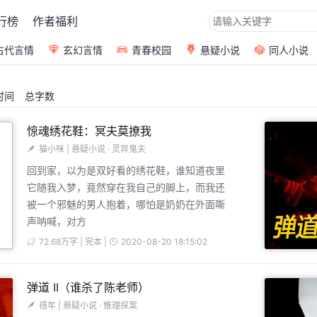
行榜
作者福利
古代言情
玄幻言情
青春校园
悬疑小说
同人小说
时间
总字数
惊魂绣花鞋：冥夫莫撩我
猫小咪
|
悬疑小说
·
灵异鬼夫
回到家，以为是双好看的绣花鞋，谁知道夜里
它随我入梦，竟然穿在我自己的脚上，而我还
被一个邪魅的男人抱着，哪怕是奶奶在外面嘶
声呐喊，对方
72.68万字 | 完本 |
2020-08-20 18:15:02
弹道 II（谁杀了陈老师）
禧年
|
悬疑小说
·
推理探案