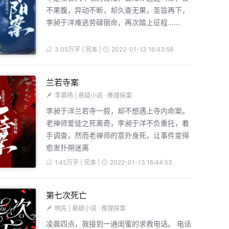
不果腹，异动不断，却久查无果，圣旨再下，
李昶于洋难逃劳碌宿命，再次踏上征程……
3.05万字 | 完本 |
2022-01-13 16:43:56
兰若寺案
李慕扬
|
悬疑小说
·
推理探案
李昶于洋兰若寺一叙，却不想遇上寺内命案。
老禅师爱徒之死离奇，李昶于洋不负重托，着
手调查，然而老禅师的意外身死，让事件变得
愈发扑朔迷离
1.45万字 | 完本 |
2022-01-13 16:44:53
第七次死亡
明先
|
悬疑小说
·
推理探案
凌晨四点，我接到一通闺蜜的求救电话。 电话