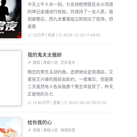
今天上午十点一刻，七名持枪悍匪在长沙湾道
的坤记金铺进行抢劫，并挟持了一名人质，接
到报警后，西九龙重案组立即到达了现场，但
是匪
32万字 | 完本 |
2024-12-20 17:48:55
我的鬼夫太傲娇
腥甜
|
悬疑小说
·
灵异鬼夫
暗恋的男生主动约我，还把地址定到酒店，又
紧张又兴奋的我前去赴约，一夜难忘，但是第
二天竟然有人告诉我那个男生早就死了，昨天
正是他的头七
13.83万字 | 连载 |
2020-08-20 16:33:10
给你我的心
南槐
|
悬疑小说
·
推理探案