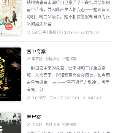
精神病患者宋词给自己意淫了一段结局悲惨的
前世传奇，并因此产生人格变态——她理智又
聪明；嗜血又嗜杀。她不相信警察却自以为正
义的屠杀那些
5.97万字 | 连载 |
2019-07-22 11:30:51
宫中奇案
李慕扬
|
悬疑小说
·
推理探案
一封自宫中来的急召，让李昶和于洋重返京
城。入宫面圣，得知紫宸宫夜夜闹鬼，如今而
来只为揪鬼。 古言—“子不语怪力乱神”，哪里
有鬼，分
3.09万字 | 完本 |
2022-01-13 16:43:42
弃尸案
李慕扬
|
悬疑小说
·
推理探案