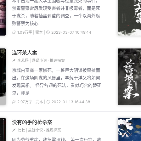
本市出现一起大学生因吸毒过量致死的事件。
禁毒警察雷厉发现受害者并非吸毒者，而是死
于谋杀，随着抽丝剥茧的调查，一个以海外腐
败警察为核心
1.09万字 | 完本 |
2023-03-07 10:49:44
连环杀人案
李慕扬
|
悬疑小说
·
推理探案
京城内富商一家惨死，一桩巨大阴谋被牵扯而
出。在这场阴谋的风暴里，李昶于洋又将如何
发现真相。 怪异各迥的死法，看似巧合的替死
鬼，却是
2.97万字 | 完本 |
2022-01-13 16:44:38
没有凶手的枪杀案
七七
|
悬疑小说
·
推理探案
因为爷爷重病，我急需用钱。 第一次行窃，我