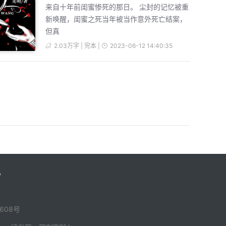
来自十年前闺蜜惨死的那日。 尘封的记忆被重
新唤醒，闺蜜之死当年被当作意外死亡结案，
但真
2.03万字 | 完本 |
2023-06-12 14:40:35
心
-608号