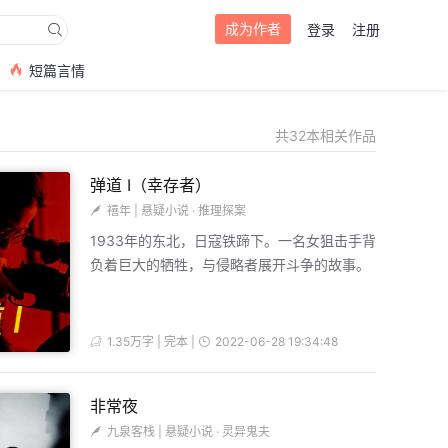
成为作者
登录
注册
短篇言情
共32本相关作品
弹道 I（幸存者）
禧年
|
悬疑小说
·
推理探案
1933年的东北，日寇铁蹄下。一名女狙击手背
负着巨大的牺牲，与侵略者展开斗争的故事。
1.35万字 | 完本 |
2022-06-28 19:34:48
非常夜
九泉客栈
|
悬疑小说
·
灵异鬼夫