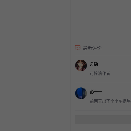
最新评论
舟隐
可怜滴作者
彭十一
前两天出了个小车祸胳