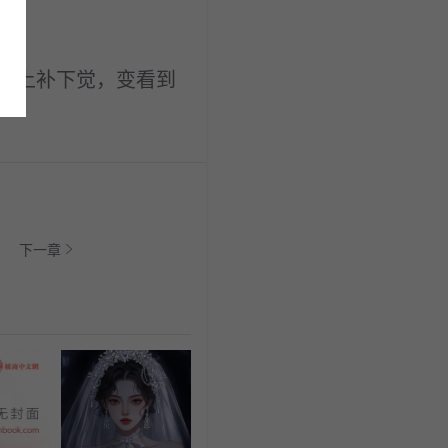
发上补下觉，变看到
下一章