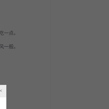
吃一点。
风一般。