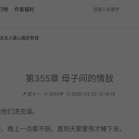
行榜
作者福利
太太人美心甜还有钱
第355章 母子间的情敌
彭十一
3010字
2020-03-23 12:18:19
给他们洗完澡。
天，晚上一点都不困，直到天蒙蒙亮才睡下去。