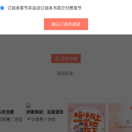
订阅本章节并自动订阅本书其它付费章节
栀把顾柒柒和顾离越送到傅斯琛办公室，正打算趟沙
确认订阅并阅读
有一杯...
打赏作者
返回目录
私有宠妻
娇妻难驯：总裁请坚
灯的惠
| 连载
小优秀
| 连载
持