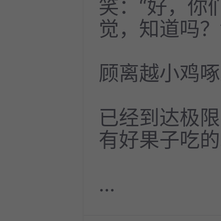
笑：“好，你
觉，知道吗？
顾离越小鸡啄
已经到达极限
有好果子吃的
...