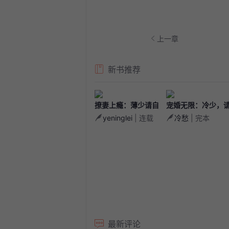
上一章
新书推荐
撩妻上瘾：薄少请自
宠婚无限：冷少，
yeninglei
| 连载
冷愁
| 完本
重
节制
最新评论