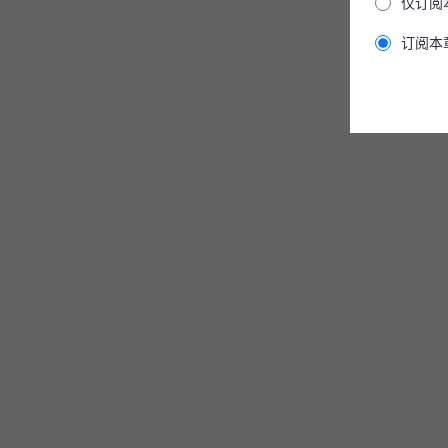
仅订阅
订阅本