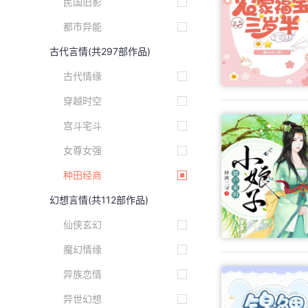
民国旧影
都市异能
古代言情
(共297部作品)
古代情缘
穿越时空
宫斗宅斗
女尊女强
种田经商
幻想言情
(共112部作品)
仙侠玄幻
魔幻情缘
异族恋情
异世幻想