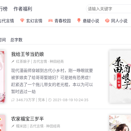
行榜
作者福利
古代言情
玄幻言情
青春校园
悬疑小说
同人小说
时间
总字数
我给王爷当奶娘
红茶娘子
|
古代言情
·
种田经商
现代漫画师穿越到古代小乡村，刚一睁眼就要
被爹娘卖了给哥哥娶媳妇？可是她有恐男症！
赶紧选了一个拖儿带女的老光棍，本以为可以
暂时逃过一劫
346.73万字 | 完本 |
2021-08-19 10:24:35
农家福宝三岁半
糯米团
|
古代言情
·
种田经商