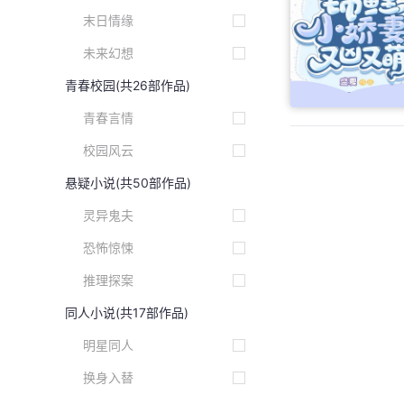
末日情缘
未来幻想
青春校园
(共26部作品)
青春言情
校园风云
悬疑小说
(共50部作品)
灵异鬼夫
恐怖惊悚
推理探案
同人小说
(共17部作品)
明星同人
换身入替