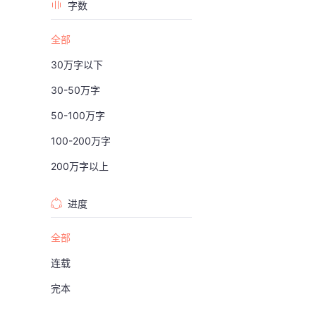
字数
全部
30万字以下
30-50万字
50-100万字
100-200万字
200万字以上
进度
全部
连载
完本