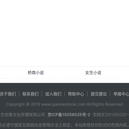
桥南小说
女生小说
关于我们
|
联系我们
|
加入我们
|
帮助中心
|
提交建议
|
举报中
Copyright © 2019 www.qiaonanbook.com All Rights Reserved
合生创美文化传播有限公司
京ICP备15056525号-2
京网文[2019]5327
务必遵守国家互联网信息管理办法之规定，本站拒绝任何形式的色情内容