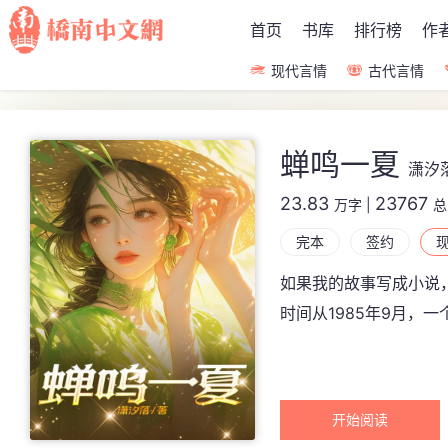
首页
书库
排行榜
作
现代言情
古代言情
蝉鸣一夏
潇汐
23.83
23767
万字
|
总
完本
签约
如果我的故事写成小说
时间从1985年9月，
开始阅读