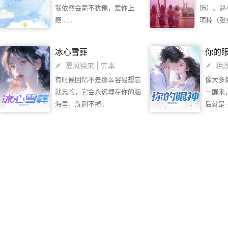
我依然会毫不犹豫，爱你上
饰）、赵
够！”
瘾……
项楠（张
起读书生
感情十分
冰心雪葬
你的
后，四个
夏风徐来
| 完本
玥
了联系，
有时候回忆不是那么容易想忘
像大多
里，一起
就忘的，它会永远埋在你的脑
一醒来
拼搏着。
海里，洗刷不掉。
后就是
彻底改变
头，嘿
虽然是衔
咧嘴轻
姐，却不
圈内，坚
想、赵小
婚后的幸
之际遭到
为医生，
职责，在
否又能善