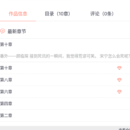
作品信息
目录（10章）
评论（0条）
最新章节
第十章
番外——顾临琛 接到死讯的一瞬间，我觉得荒谬可笑。 宋宁怎么会死呢
边，也成天拿着手机拍来拍去。
第十章
第八章
第六章
第四章
第二章