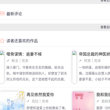
查看全
最新评论
查看全
读者还喜欢的作品
噬骨谋情：逾妻不候
帝国总裁的神医
断言
| 完本
阿茶
| 完本
嫁人豪门，守着有实无名的婚姻，前夫出
一场阴谋，迫使形婚
轨，暗中谋划将她送给别人，却便宜了前夫
做。沈薇薇从此堕入
同父异母的兄长，这个是她惹不起的总裁，
婆婆不爱，小姑子不
却霸道的给她带上幸福的结婚戒指。慕子兮
挺过，却终因误会做
娇媚，发颤道，“先生，快救救我。”李弘霖
开。两年后再度重逢
再见依然我爱你
我和我
嘴角勾起邪笑，“别急，我来救你了。”李弘
她欲罢不能。“顾琛，
克拉
| 完本
我和
霖将她扔到床上，开启床咚模式。
就已经两不相欠！”顾
即便知道爱上你就像染了毒，
夏颜（孙
她耳边轻声说道：“不