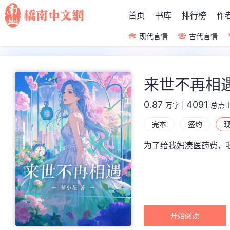
首页
书库
排行榜
作
现代言情
古代言情
来世不再相
0.87
4091
万字
|
总点
完本
签约
为了给我妈凑医药费，
开始阅读