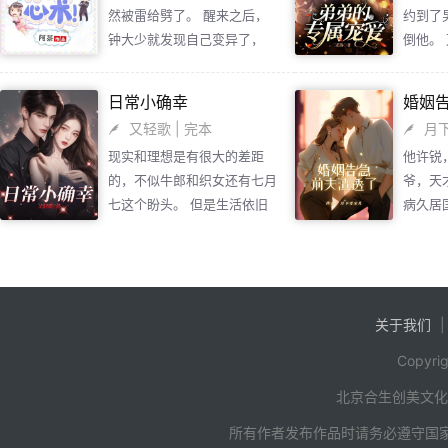
然被雷给劈了。 醒来之后，
约到了
弯下腰去，因为她倏
钟大少就发现自己变异了，
倒他。
了他！ “梁大哥，这
居然能听到自己家那个怂货老
着灵魂
一脚！”她在众人的倒
婆心里的吐槽。 洛唐发誓，
感情重
大总裁身体佝偻着，
日常小确幸
婚姻
她要是知道钟祺恒能听到她的
定的不
过毁灭一切的风暴……
又轻歌
| 完本
月
心里话， 再借她十个胆子，
只好一
现实和理想是有很大的差距
他许锐
她也不敢一口一个【狗男人】
回到家
的，不似牛郎和织女还有七月
爷，天
的叫。 以至于被男人抓住，
七这个盼头。 但是生活依旧
病久居
换着姿势摩擦时， 听到他一
要继续……
择了一
句一句把她心里话说个干净，
市，然
还以为他开了外挂。 “钟祺
敏。两
恒，你作弊！”被折腾得死去
婚纱，
活来的洛唐叉腰怒吼。 男人
关于我们
羡。本
邪魅一笑，“还有精神吼，不
来人是
错，还可以再来一次！”
Copyrig
的单纯
北京合生创美文
染，变
话，不
所有作者发布作品时请务必遵守国