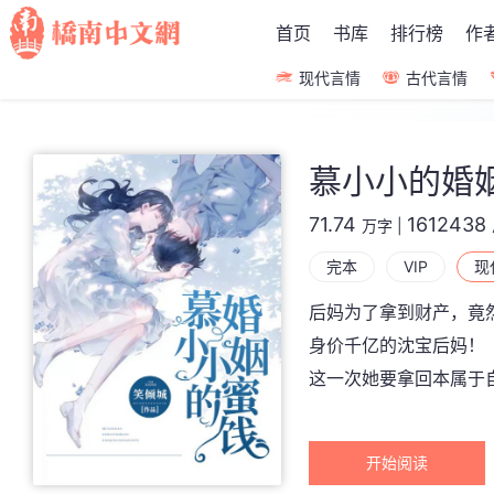
首页
书库
排行榜
作
现代言情
古代言情
慕小小的婚
71.74
1612438
万字
|
完本
VIP
现
后妈为了拿到财产，竟
身价千亿的沈宝后妈！
这一次她要拿回本属于
开始阅读