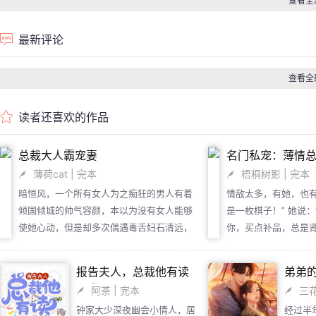
查看全
最新评论
查看全
读者还喜欢的作品
总裁大人霸宠妻
名门私宠：薄情
薄荷cat
| 完本
梧桐树影
| 完本
暗恒风，一个所有女人为之痴狂的男人有着
情敌太多，有她，也有
倾国倾城的帅气容颜，本以为没有女人能够
是一枚棋子！” 她说
使她心动，但是却多次偶遇毒舌妇石清远，
你，买点补品，总是
石清远慢慢的引起的暗恒风的注意，使得这
士服务呢？你说是不是
个男人为之坠入爱河，但不曾想这个女人居
一张俊脸，目光冷冽
报告夫人，总裁他有读
弟弟
然有一纸婚约？
沉声道：“站住！” 
心术！
阿茶
| 完本
三
微笑着，“还有事？”
钟家大少深夜幽会小情人，居
经过半
眸一凛，迈开步子走