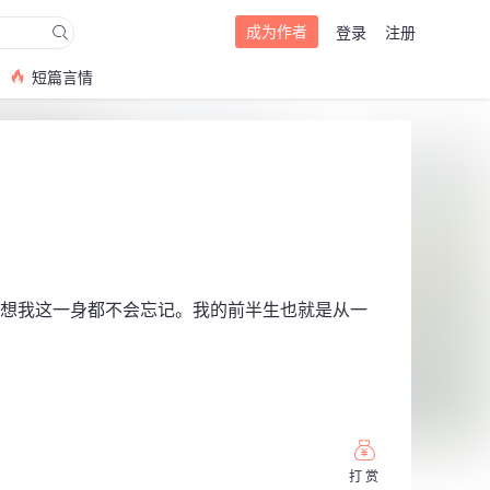
成为作者
登录
注册
短篇言情
想我这一身都不会忘记。我的前半生也就是从一
打 赏