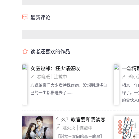
最新评论
读者还喜欢的作品
女医包邮：狂少请签收
一念情
春晓暖
| 连载中
瑜小
心婉给豪门大少看特殊疾病，没想到却将自
相恋十年
己的一生都搭进去了……
绿了。一
的合伙人
人不同意
什么？教官要和我谈恋
爱？！
姚火火
| 连载中
【甜宠＋双向暗恋＋腹黑】