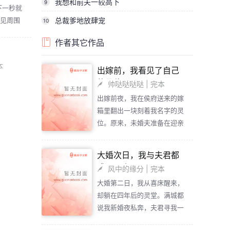
我想和前夫一较高下
9
下一秒就
只见周围
总裁爹地放肆宠
10
寂静
作者其它作品
方的走
本
出嫁前，我看见了自己
的灵位
帅哒哒哒哒
| 完本
出嫁前夜，我在侯府送来的嫁
箱里翻出一块刻着我名字的灵
位。原来，未婚夫准备在迎亲
路上杀我，吞掉母亲留下的九
河商契，再迎表妹为妻。我没
大婚次日，我与夫君都
有逃。第二日，空花轿照常进
成了死人
风中的缘分
| 完本
入侯府，而我带着罪证登上御
大婚第二日，我从喜床醒来，
街，向查了父亲冤案三年的大
却躺在四年后的灵堂。满城都
理寺少卿，求了一场赐婚。
说我新婚夜私奔，夫君寻我一
年后战死，连我的灵位都落了