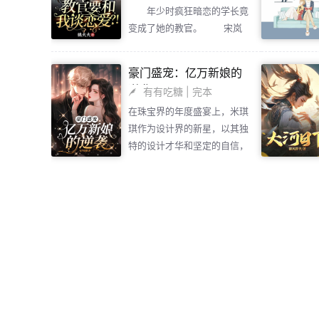
年少时疯狂暗恋的学长竟
变成了她的教官。 宋岚
子决定拿下这个高岭之花，可
军训结束还未攻下。 昏
豪门盛宠：亿万新娘的
黄路灯下，她拉着教官的衣
逆袭
有有吃糖
| 完本
袖，小心翼翼的开口：“我喜
在珠宝界的年度盛宴上，米琪
欢教官。” 转眼间她就被
琪作为设计界的新星，以其独
高大的教官堵在墙角，低沉诱
特的设计才华和坚定的自信，
哄般：“再说一遍。” “我
吸引了众多目光。她与好友江
喜欢教官。” 教官看着那
欣欣一同出席，面对江欣欣对
嫣红的唇瓣，唇角微勾，吻落
过时礼服的担忧，米琪琪展现
了下来，“再逃，打断你的
出对自己设计的自信。李清
腿。”
扬，李氏集团的掌门人，虽然
对米琪琪的设计表现出兴趣，
但米琪琪坚决拒绝将其作为交
易的工具。颁奖典礼上，米琪
琪的设计大获成功，李清扬亲
自颁奖，却暗示两人之间的游