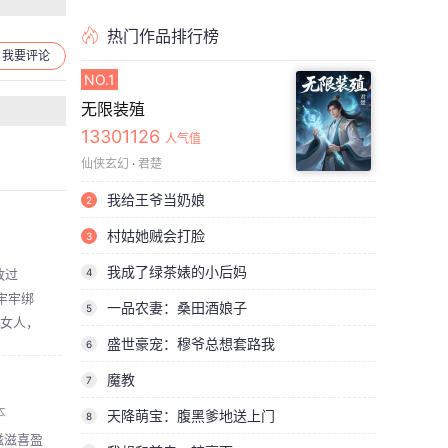
热门作品排行榜
我要评论
NO.1
无限装殖
13301126
人气值
仙侠玄幻
·
君楚
我给王爷当奶娘
2
村姑她贼会打脸
3
我成了绿茶婊的小后妈
放过
4
牢牢绑
一品农妻：桑田酒娘子
5
女人，
盛世豪宠：穆爷总想套路我
泪人。
6
意折磨
魔教
7
本
天降萌宝：腹黑爹地送上门
8
滋滋喜盈