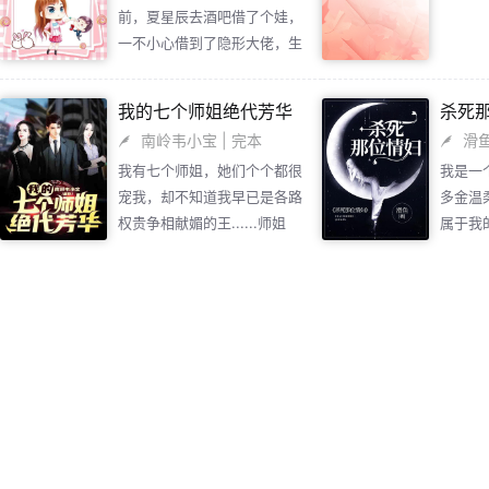
前，夏星辰去酒吧借了个娃，
看。” 从此她的演艺之路真可
一不小心借到了隐形大佬，生
谓“风生水起”…… 三番两次的
下六个小糯米团子。 结果，
工作被抢走，逼得她无奈之下
却被满城通辑，无奈她只能快
主动找上门！ “凌先生，您这
我的七个师姐绝代芳华
杀死
递三个小糯米团子过去。 看
样是不是有些不近人情！” “好
南岭韦小宝
| 完本
滑
着三个抱着自己要nainai的奶
像是有点，但是，谁让我乐意
我有七个师姐，她们个个都很
我是一
娃子，司夜寒怒火中烧。 “掘
呢！
宠我，却不知道我早已是各路
多金温
地三尺，把那个女人给找出
权贵争相献媚的王......师姐
属于我
来！” 他不知道的是，为了给
们，小师弟其实很厉害的。
的医院
某个团子治病，某人正悄悄找
日夜里
上他，准备再借一次！ 司夜
女，一
寒一把按住胆大包天的女人，
流浪汉
“不用借，我全额赠送。” 夏星
都由陈
辰从没见过这么无赖的人，
界上温
“我用不了这么多……一次就
就在我
好。” 司夜寒邪魅一笑，“一次
快被他
太少，多多益善。”
现好像