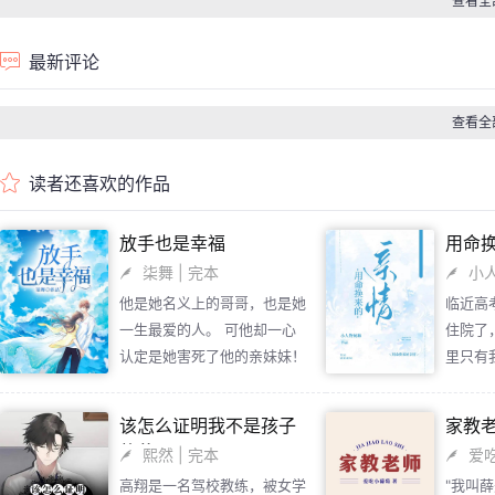
查看全
最新评论
查看全
读者还喜欢的作品
放手也是幸福
用命
柒舞
| 完本
小
他是她名义上的哥哥，也是她
临近高
一生最爱的人。 可他却一心
住院了
认定是她害死了他的亲妹妹！
里只有
这场无望的爱，让她感到绝
妈妈不
望…… 他不会知道，这一生她
要我和
该怎么证明我不是孩子
家教
犯过唯一的罪，就是爱上他！
肾，让
的爹？
熙然
| 完本
爱
不愿意
高翔是一名驾校教练，被女学
"我叫
喜欢了