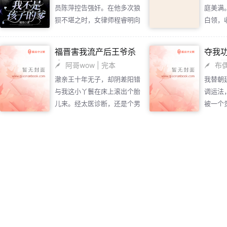
员陈萍控告强奸。在他多次狼
庭美满
车上坐
狈不堪之时，女律师程睿明向
白领，
买衣服
他伸出援助之手，不仅帮他分
我光鲜
析案情，还借他房子容身。
婚姻无
福晋害我流产后王爷杀
夺我
陈萍来练车时意外晕倒，送医
我跟老
疯了
万石
阿哥wow
| 完本
布
后发现怀孕。她层层施压，高
直幸福
澈亲王十年无子，却阴差阳错
我替朝
翔不甘被冤枉，和程睿明一起
老公就
与我这小丫鬟在床上滚出个胎
调运法
查找线索，意图自证清白。
恢复了
儿来。经太医诊断，还是个男
被一个
经调查，陈萍常去一家心理诊
胎的打
胎。澈亲王大喜，当即封我为
有人都
所。高翔去见心理咨询师，回
端来鹿
嫡福晋，又亲命管家于后殿中
盘到老
来后精神恍惚，认定自己与陈
到，这
照拂于我，只盼孩子出世。不
的粮册
萍发生了关系。 一支录音笔
师喝了.
想王府新纳侧福晋玉氏，仗着
后，北
让案情峰回路转，高翔和程睿
际，家
娘家实力强大，便在府上任意
断粮，
明联手，几经周折终于挖出幕
上。 
妄为，排除异己。竟将我视为
求我回
后真凶。
会被发现的.
同管家私通的贱妾，剥我衣
“要我
裳，剪我头发，将我丢在苦劳
字，还
处让人百般凌辱！甚至用刀将
我剖腹取子，得意的将鲜血淋