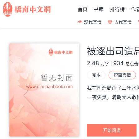
首页
书库
排行榜
作
现代言情
古代言情
被逐出司造
2.48
934
万字
|
总点击
完本
短篇言情
我在司造局画了三年水
一夜失灵，满朝无人敢
开始阅读