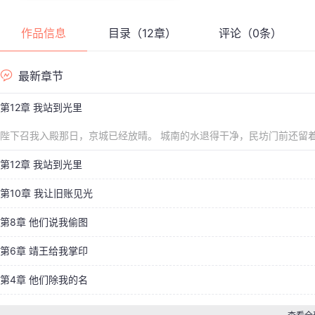
作品信息
目录（12章）
评论（0条）
最新章节
第12章 我站到光里
陛下召我入殿那日，京城已经放晴。 城南的水退得干净，民坊门前还留
同看管，司造局则因为顾尚书一案被
第12章 我站到光里
第10章 我让旧账见光
第8章 他们说我偷图
第6章 靖王给我掌印
第4章 他们除我的名