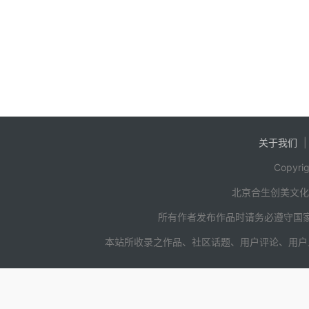
漓的死胎呈给从宫中归来的澈
亲王此乃府上贱妾与管家私通
诞下的贱种，还请王爷处置！
关于我们
Copyrig
北京合生创美文
所有作者发布作品时请务必遵守国
本站所收录之作品、社区话题、用户评论、用户