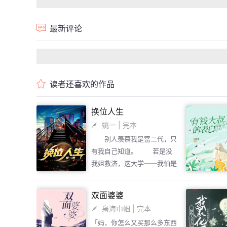
最新评论
读者还喜欢的作品
换位人生
姚一
| 完本
别人羡慕我是富二代，只
有我自己知道。 若是没
我姐救济，这大学——我怕是
读不起。 而现在，我姐
被人绑架了。 我姐和我
双面婆婆
没有血缘关系，但人是很奇怪
枭海巾帼
| 完本
的生物，彼此熟悉后，就会产
「妈，你怎么又买那么多东西
生依赖。 不知道这依赖