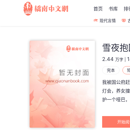
首页
书库
排
现代言情
雪夜抱
2.44
万字
|
完本
我被国公府赶
灯会，养女撞
护一个哑巴，
开始阅