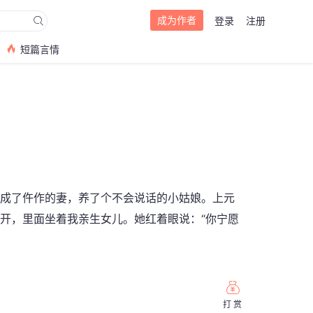
成为作者
登录
注册
短篇言情
成了仵作的妻，养了个不会说话的小姑娘。上元
开，里面坐着我亲生女儿。她红着眼说：“你宁愿
打 赏