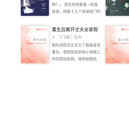
啊？」 我无奈地看着一脸喜
是好是坏......
滋滋、拖着十几个快递进门的
婆婆。 「哎呀，都是好东西
呀，还可便宜了呢！」 我暗
重生后撕开丈夫全家假
中翻了个白眼，得，又要找地
面
飞飞蝶
| 完本
方放置这些「宝贝」了。
我的消防员丈夫为了救我身受
重伤。我把他送到他小青梅工
作的医院抢救。谁知抢救结
束，小青梅宣布了丈夫的死讯
后，告诉我，我老公最后的遗
愿是要一个孩子。我强忍悲
痛，用老公之前冻好的精子做
了试管婴儿。独自一人培养儿
子考上北大。升学宴上儿子却
把我赶了出去，把他的亲生父
母请上了台。我才知道老公是
假死。原来当年，他和小青梅
一起调换了我做试管婴儿的胚