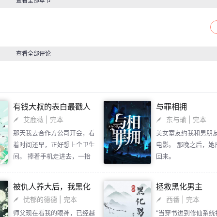
查看全部章节
查看全部评论
有钱大叔的表白最戳人
与罪相拥
心
艾鹿薇
| 完本
东与瑜
| 完本
那天我去合作方公司开会，看
美女室友约我和男朋
着时间还早，正好想上个卫生
电影。 那晚之后，她
间。 捧着手机走进去，一抬
回来。
头，就看到一个男人正在拉裤
子拉链，脖子和脸中间夹着手
被仇人养大后，我黑化
拯救黑化男主
机，正在听电话…… 尴尬！
了
忧郁的德德
| 完本
西番
| 完本
我眼前一黑，赶紧说了声“不
师父现在看我的眼神，已经越
"当穿书进到修仙系统
好意思”，转头就躲进了女